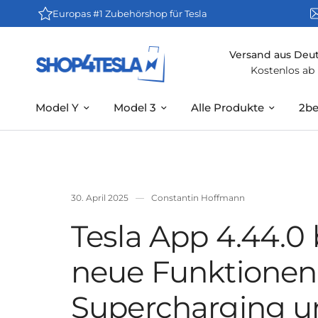
Europas #1 Zubehörshop für Tesla
Versand aus Deu
Kostenlos ab
Model Y
Model 3
Alle Produkte
2be
30. April 2025
Constantin Hoffmann
Tesla App 4.44.0 
neue Funktionen 
Supercharging u