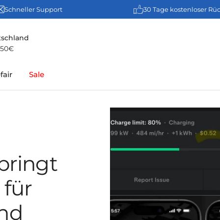
Schneller Support
30 Tage kostenloser Rü
tschland
 50€
fair
Sale
bringt
für
nd