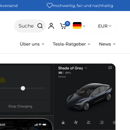
ckversand
Hochwertig, fair und nachhaltig
0
Suche
EUR
Über uns
Tesla-Ratgeber
News