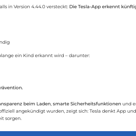
lls in Version 4.44.0 versteckt:
Die Tesla-App erkennt künfti
endig
solange ein Kind erkannt wird – darunter:
rävention.
ansparenz beim Laden
,
smarte Sicherheitsfunktionen
und e
offiziell angekündigt wurden, zeigt sich: Tesla denkt App u
it sorgen.