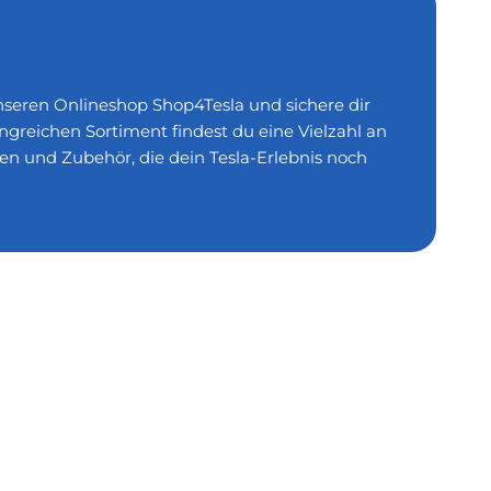
unseren Onlineshop Shop4Tesla und sichere dir
greichen Sortiment findest du eine Vielzahl an
en und Zubehör, die dein Tesla-Erlebnis noch