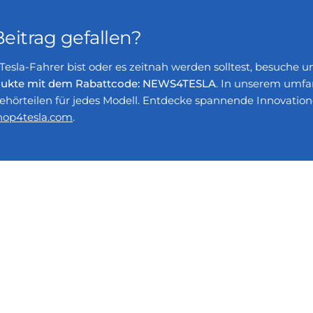
Beitrag gefallen?
Tesla-Fahrer bist oder es zeitnah werden solltest, besuche 
rodukte mit dem Rabattcode: NEWS4TESLA
. In unserem umfan
hörteilen für jedes Modell. Entdecke spannende Innovation
op4tesla.com
.