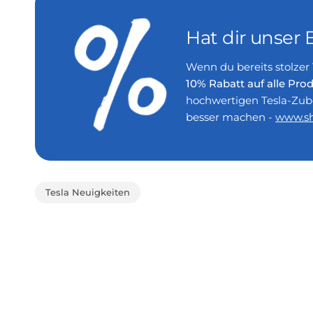
Hat dir unser 
Wenn du bereits stolzer 
10% Rabatt auf alle P
hochwertigen Tesla-Zube
besser machen -
www.sh
Tesla Neuigkeiten