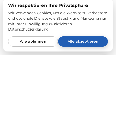
Wir respektieren Ihre Privatsphäre
Wir verwenden Cookies, um die Website zu verbessern
und optionale Dienste wie Statistik und Marketing nur
mit Ihrer Einwilligung zu aktivieren.
Datenschutzerklärung
Alle ablehnen
Alle akzeptieren
Von Tesla-Fahrern für Tesla-Fahrer
Wir verkaufen nur, was uns selbst zu 100% überzeugt.
Jedes Produkt wird an unseren eigenen Fahrzeugen
(Model Y & 3) auf Qualität, Passform und Langlebigkeit
geprüft. Dein Anspruch ist unser Maßstab.