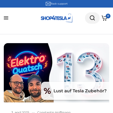
Rask support
0
%
Lust auf Tesla Zubehör?
3. april 2025
Constantin Hoffmann