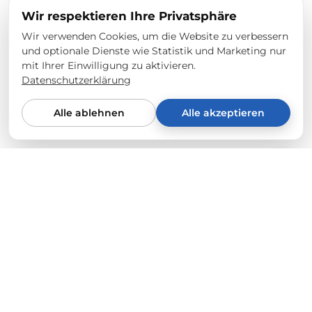
Wir respektieren Ihre Privatsphäre
Passt
Wir verwenden Cookies, um die Website zu verbessern
Passt gut
und optionale Dienste wie Statistik und Marketing nur
Ohne Teppicheinlagen
mit Ihrer Einwilligung zu aktivieren.
Datenschutzerklärung
Bewertung gesammelt durch eine Einladung zum Shop
Alle ablehnen
Alle akzeptieren
0
0
03/24/2025
Beat Schwerzmann
Von Tesla-Fahrern für Tesla-Fahrer
Top. .
Wir verkaufen nur, was uns selbst zu 100% überzeugt.
Jedes Produkt wird an unseren eigenen Fahrzeugen
Bewertung gesammelt von einem anderen Anbieter
(Model Y & 3) auf Qualität, Passform und Langlebigkeit
geprüft. Dein Anspruch ist unser Maßstab.
0
0